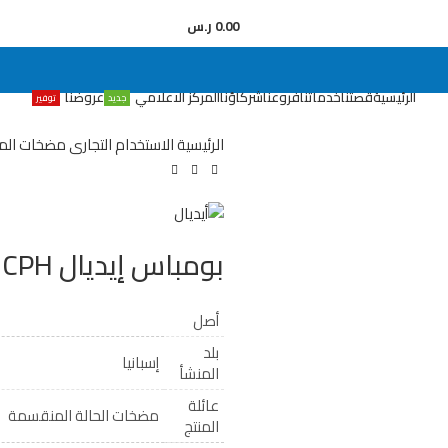
0.00
ر.س
الرئيسية
قصتنا
خدماتنا
فروعنا
شركاؤنا
المركز الاعلامي
عروضنا
جديد
توفير
الرئيسية
الاستخدام التجارى
مضخات الما
بومباس إيديال CPH
أصل
بلد
إسبانيا
المنشأ
عائلة
مضخات الحالة المنقسمة
المنتج