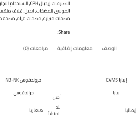
التصنيفات:
إيديال CPH
,
الاستخدام التجا
الموسى للمضخات
,
ايديل
,
غلاف منقس
مضخات منزلية
,
مضخات مياه
,
مضخة ما
Share:
الوصف
معلومات إضافية
مراجعات (0)
إيبارا EVMS
جروندفوس NB-NK
ايبارا
جراندفوس
أصل
بلد
إيطاليا
هنغاريا
المنشأ
عائلة
متعدد المراحل عموديًا
مضخات الشفط النهائية
المنتج