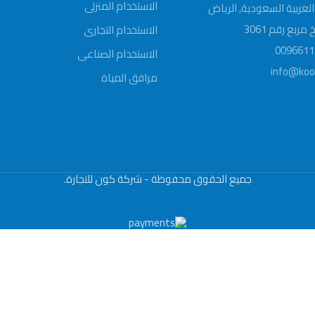
(هرتز)
الاستخدام المنزلى
لعربية السعودية, الرياض
درجة
بع رقم 3061
الاستخدام التجارى
IP 55
الحماية
0096611
الاستخدام الصناعى
info@koo
مرافق المياة
جميع الحقوق محفوظة - شركة كون للتجارة.