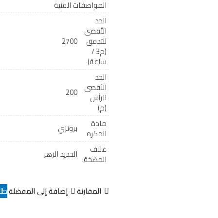
المواصفات الفنية
الحد
الأقصى
للتدفق
2700
(م3 /
ساعة)
الحد
الأقصى
200
للرأس
(م)
مادة
برونزي
المكره
غلاف
الحديد الزهر
المضخة:
المقارنة
إضافة إلى المفضلة
طل