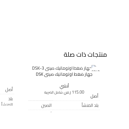
منتجات ذات صلة
SOLD
جهاز ضغط اوتوماتيك صينى DSK
OUT
أنشي
أصل
115.00
ر.س
شامل الضريبة
أصل
بلد
المنشأ
بلد المنشأ
الصين
عائلة
عائلة المنتج
أنشي
المنتج
المواصفات الفنية