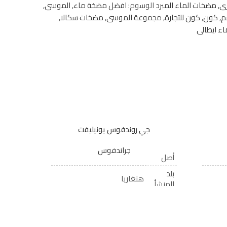
رى
,
مضخات الماء المبرد
الوسوم:
افضل مضخة ماء
,
الموسى
,
م
,
كون
,
كون للتجارة
,
مجموعة الموسى
,
مضخات سكالا
,
ء ايطالى
جي روندفوس يونيليفت
جراندفوس
أصل
بلد
هنغاريا
المنشأ
عائلة
مضخات الصرف الغاطسة
المنتج